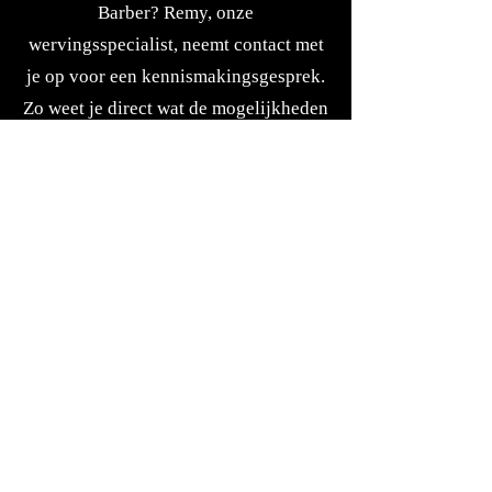
Barber? Remy, onze
wervingsspecialist, neemt contact met
je op voor een kennismakingsgesprek.
Zo weet je direct wat de mogelijkheden
zijn.
Home
Over ons
Vacatures
Contact
Ons Team
Stage opt..
Reviews
Privacybeleid
Salon Groei Diensten